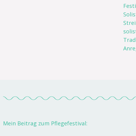
Fest
Soli
Stre
soli
Trad
Anre
Mein Beitrag zum Pflegefestival: