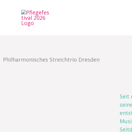
Zum
Inhalt
springen
Philharmonisches Streichtrio Dresden
Seit
sein
ents
Musi
Seit