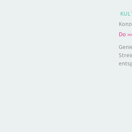
KUL
Konz
Do
››
Geni
Stre
ents