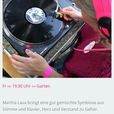
Fr
››› 19:30 Uhr
››› Garten
Martha Laux bringt eine gut gemischte Symbiose aus
Stimme und Klavier, Herz und Verstand zu Gehör.